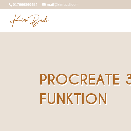
017666860454
mail@kimbadi.com
PROCREATE 
FUNKTION