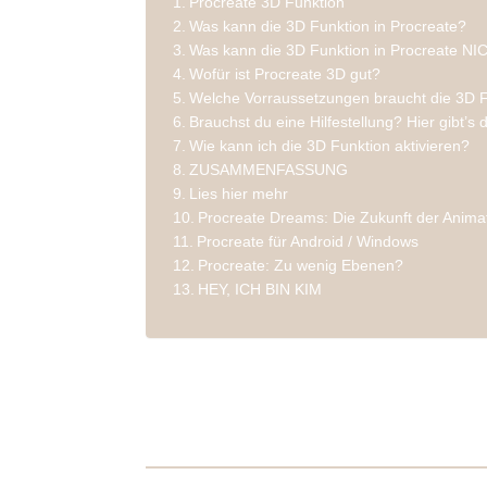
Procreate 3D Funktion
Was kann die 3D Funktion in Procreate?
Was kann die 3D Funktion in Procreate N
Wofür ist Procreate 3D gut?
Welche Vorraussetzungen braucht die 3D 
Brauchst du eine Hilfestellung? Hier gibt’s
Wie kann ich die 3D Funktion aktivieren?
ZUSAMMENFASSUNG
Lies hier mehr
Procreate Dreams: Die Zukunft der Anima
Procreate für Android / Windows
Procreate: Zu wenig Ebenen?
HEY, ICH BIN KIM