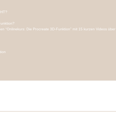
ICHT?
Funktion?
 den “Onlinekurs: Die Procreate 3D-Funktion” mit 15 kurzen Videos über
tion